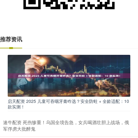
推荐资讯
启天配资 2025 儿童可吞咽牙膏咋选？安全防蛀 + 全龄适配：10
款实测！
速牛配资 死伤惨重！乌国全境告急，女兵喝酒壮胆上战场，俄
军俘虏大批醉鬼