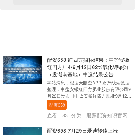
配资658 红四方招标结果：中盐安徽
红四方肥业9月12日62%氯化钾采购
（发湖南基地）中选结果公告
本站消息，根据天眼查APP-财产线索数据
整理，中盐安徽红四方肥业股份有限公司9
月22日发布《中盐安徽红四方肥业9月12日
62%氯化钾采购（发湖南基地）中选结果
配资658
公....
查看：
83
分类：
股票配资知识官网
配资658 7月29日爱迪转债上涨