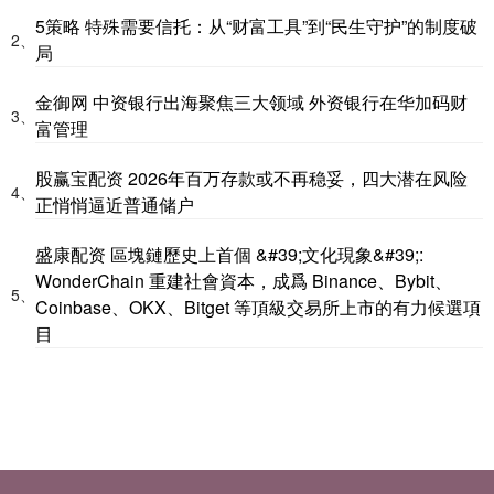
5策略 特殊需要信托：从“财富工具”到“民生守护”的制度破
2、
局
金御网 中资银行出海聚焦三大领域 外资银行在华加码财
3、
富管理
股赢宝配资 2026年百万存款或不再稳妥，四大潜在风险
4、
正悄悄逼近普通储户
盛康配资 區塊鏈歷史上首個 &#39;文化現象&#39;:
WonderChain 重建社會資本，成爲 Binance、Bybit、
5、
Coinbase、OKX、Bitget 等頂級交易所上市的有力候選項
目