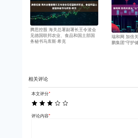
腾思控股 海关总署副署长王令浚会
见德国联邦农业、食品和国土部国
瑞和网 加倍
务秘书马库斯·希克
鹏集团“守护
相关评论
本文评分
*
评论内容
*