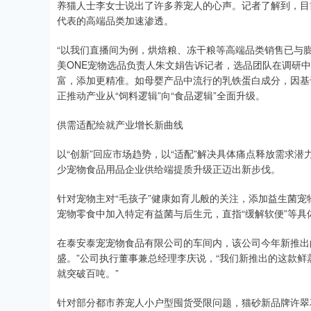
养猫人士李女士说出了许多养宠人的心声。记者了解到，目
代表的高端品类加速渗透。
“以我们直播间为例，烘焙粮、冻干粮等高端品类销售已与
美ONE宠物选品负责人朱文娟告诉记者，选品团队在调研
富，添加更精准。如母婴产品中流行的乳铁蛋白成分，因基
正推动产业从“饲料逻辑”向“食品逻辑”全面升级。
供需适配绘就产业增长新曲线
以“创新”回应市场趋势，以“适配”解决具体痛点释放需求
少宠物食品用品企业供给端提质升级正迈出新步伐。
针对宠物主对“毛孩子”健康如育儿般的关注，添加益生菌
宠物零食中加入特定有益菌与后生元，直指“缓解软便”等具
在泰安泰宠宠物食品有限公司的车间内，该公司今年新推出
盛。”公司执行董事兼总经理李庆说，“我们新推出的这款鲜蒸
就突破百吨。”
针对部分都市养宠人小户型囤货受限问题，猫砂新品牌许翠花