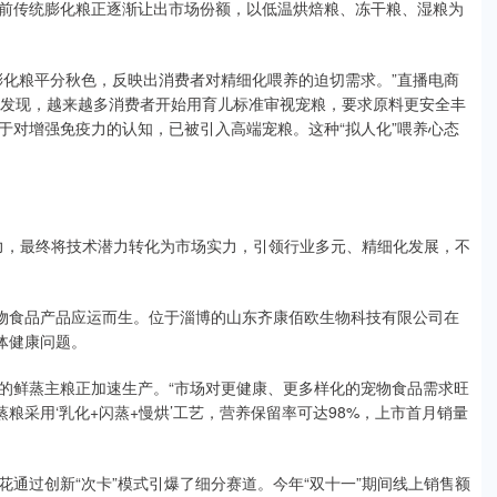
前传统膨化粮正逐渐让出市场份额，以低温烘焙粮、冻干粮、湿粮为
膨化粮平分秋色，反映出消费者对精细化喂养的迫切需求。”直播电商
中发现，越来越多消费者开始用育儿标准审视宠粮，要求原料更安全丰
于对增强免疫力的认知，已被引入高端宠粮。这种“拟人化”喂养心态
潜力，最终将技术潜力转化为市场实力，引领行业多元、精细化发展，不
宠物食品产品应运而生。位于淄博的山东齐康佰欧生物科技有限公司在
体健康问题。
的鲜蒸主粮正加速生产。“市场对更健康、更多样化的宠物食品需求旺
粮采用‘乳化+闪蒸+慢烘’工艺，营养保留率可达98%，上市首月销量
通过创新“次卡”模式引爆了细分赛道。今年“双十一”期间线上销售额