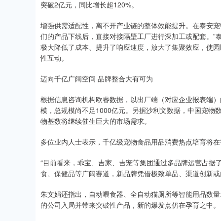
突破2亿元，同比增长超120%。
增强供需适配性，离不开产业链的整体效能提升。在泰安宠
们的产品下线后，直接对接隔壁工厂进行深加工或配套。”泰
极大降低了成本、提升了响应速度，放大了集聚效应，使园
性互动。
迈向千亿广阔空间 品牌整合大有可为
根据信息咨询机构欧睿数据，以出厂端（对应企业报表端）的
模，总规模尚不足1000亿元。另据沙利文数据，中国宠物
物基数将继续催生巨大的市场需求。
多位业内人士表示，千亿级宠物食品用品消费热点培育将在
“目前看来，乖宝、吉家、吉宠等集团通过多品牌运营占据
食、保健品等广阔赛道，新品牌凭借极致单品、渠道创新或
朱文娟还指出，自动喂食器、全自动猫厕所等智能用品数量
的公司入局并带来突破性产品，新的爆发点仍在孕育之中。