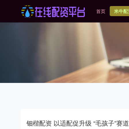
首页
米牛配
钿楷配资 以适配促升级 “毛孩子”赛道