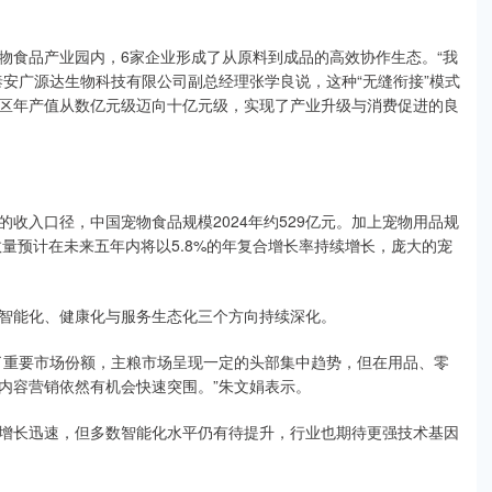
物食品产业园内，6家企业形成了从原料到成品的高效协作生态。“我
安广源达生物科技有限公司副总经理张学良说，这种“无缝衔接”模式
区年产值从数亿元级迈向十亿元级，实现了产业升级与消费促进的良
收入口径，中国宠物食品规模2024年约529亿元。加上宠物用品规
数量预计在未来五年内将以5.8%的年复合增长率持续增长，庞大的宠
智能化、健康化与服务生态化三个方向持续深化。
了重要市场份额，主粮市场呈现一定的头部集中趋势，但在用品、零
内容营销依然有机会快速突围。”朱文娟表示。
增长迅速，但多数智能化水平仍有待提升，行业也期待更强技术基因