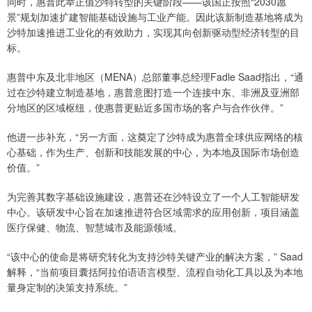
同时，惠普此举正值沙特转型的关键阶段——该国正按照“2030愿
景”规划加速扩建智能基础设施与工业产能。因此该新制造基地将成为
沙特加速推进工业化的有效助力，实现其向创新驱动型经济转型的目
标。
惠普中东及北非地区（MENA）总部董事总经理Fadle Saad指出，“通
过在沙特建立制造基地，惠普意图打造一个连接中东、非洲及亚洲部
分地区的区域枢纽，使惠普更贴近多国市场的客户与合作伙伴。”
他进一步补充，“另一方面，这奠定了沙特成为惠普全球供应网络的核
心基础，作为生产、创新和技能发展的中心，为本地及国际市场创造
价值。”
为完善其数字基础设施建设，惠普还在沙特设立了一个人工智能研发
中心。该研发中心旨在加速推进符合区域需求的应用创新，项目涵盖
医疗保健、物流、智慧城市及能源领域。
“该中心的使命是将研究转化为支持沙特关键产业的解决方案，” Saad
解释，“当前项目囊括阿拉伯语语言模型、流程自动化工具以及为本地
量身定制的决策支持系统。”