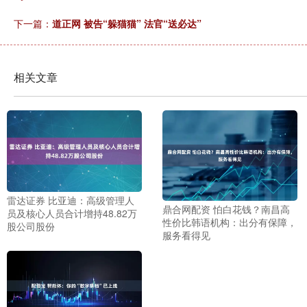
下一篇：
道正网 被告“躲猫猫” 法官“送必达”
相关文章
雷达证券 比亚迪：高级管理人
鼎合网配资 怕白花钱？南昌高
员及核心人员合计增持48.82万
性价比韩语机构：出分有保障，
股公司股份
服务看得见