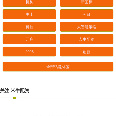
机构
新国标
史上
今日
科技
大智慧策略
开启
宏牛配资
2026
创新
全部话题标签
关注 米牛配资