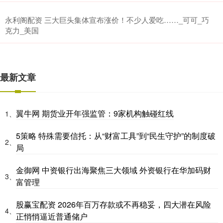
永利阁配资 三大巨头集体宣布涨价！不少人爱吃……_可可_巧
克力_美国
最新文章
翼牛网 期货业开年强监管：9家机构触碰红线
1、
5策略 特殊需要信托：从“财富工具”到“民生守护”的制度破
2、
局
金御网 中资银行出海聚焦三大领域 外资银行在华加码财
3、
富管理
股赢宝配资 2026年百万存款或不再稳妥，四大潜在风险
4、
正悄悄逼近普通储户