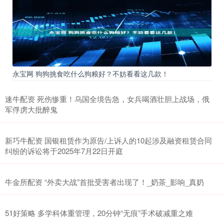
永宝网 狗狗挑食吃什么狗粮好？不妨看看这几款！
速牛配资 死伤惨重！乌国全境告急，女兵喝酒壮胆上战场，俄
军俘虏大批醉鬼
新巧牛配资 国银租赁作为原告/上诉人的10起涉及融资租赁合同
纠纷的诉讼将于2025年7月22日开庭
牛金所配资 “外卖大战”首批受害者出现了！_奶茶_影响_真奶
51好策略 多学科体重管理，20分钟“无痕”手术破减重之难