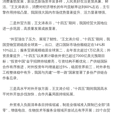
消费蓬勃发展，新业态新场景丰富多样，人民美好生活更加具象、鲜
活。”王文涛表示，消费对经济增长的年均贡献率达到60%左右，主引
擎作用持续凸显。我国强大国内市场优势显著提升、活力显著增强。
二是外贸方面，王文涛表示，“十四五”期间，我国经贸大国地位
进一步巩固，高质量发展成效显著。
“外贸顶住了压力、展现了韧性。”王文涛介绍，“十四五”期间，我
国货物贸易稳居全球第一，出口、进口国际市场份额稳定在14%和
10%以上；服务贸易规模稳居全球第二，去年首次超过1万亿美元；外
资质量提升，“十四五”以来累计吸收外资已超过7000亿美元预期目
标；“投资中国”金字招牌持续擦亮，引资结构不断优化；产供链国际
合作有序推进，对外投资年均增速超过5%，稳居世界前三，对外承包
工程整体稳中有升，我国与共建“一带一路”国家签署了多份产供链合
作备忘录。
三是高水平对外开放方面，王文涛介绍，“十四五”期间我国高水
平对外开放步伐加快，合作共赢局面持续拓展。
外资准入负面清单条目持续缩减，制造业领域准入限制已全部“清
零”，增值电信、生物技术等服务业领域开放试点有序开展；22个自贸