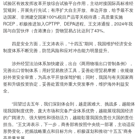
试验区有效发挥改革开放综合试验平台作用，主动对接国际高标准经
贸规则，开展先行先试；有序扩大自主开放、单边开放，给予最不发
达国家、非洲建交国家100%税目产品零关税待遇；高质量实施
RCEP，积极推进加入CPTPP、DEPA进程。王文涛通报，2024年我
国与自贸伙伴（含港澳台）货物贸易占比达到了43%。
四是安全方面，王文涛表示，“十四五”期间，我国维护经济安全
制度体系不断完善，防范风险和应对冲击能力明显提升。
涉外经贸法治体系加快建设，出台《两用物项出口管制条例》，
完善出口管制体系；用好贸易救济工具，妥善处理贸易摩擦；依规做
好外资安全审查，为高水平开放保驾护航；同时，我国与有关国家商
签和升级投资协定，妥善处置境外重大突发事件，维护海外利益安
全。
“回望过去五年，我们深刻体会到，越是困难大、挑战多，越能体
现我国制度优势、庞大市场和完备产业体系优势，越能展现我国经济
的广阔潜力、强大韧性和强劲活力，越能彰显我国负责任大国的责任
担当。”王文涛表示，下一步，商务部将按照中央统一部署，主动适应
形势变化，把握战略重点和目标方向，积极谋划和推动“十五五”商务
高质量发展。