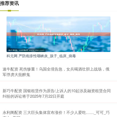
推荐资讯
科元网 严防疱疹性咽峡炎_孩子_临床_病毒
速牛配资 死伤惨重！乌国全境告急，女兵喝酒壮胆上战场，俄
军俘虏大批醉鬼
新巧牛配资 国银租赁作为原告/上诉人的10起涉及融资租赁合同
纠纷的诉讼将于2025年7月22日开庭
永利阁配资 三大巨头集体宣布涨价！不少人爱吃……_可可_巧