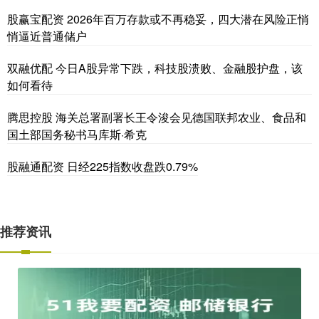
股赢宝配资 2026年百万存款或不再稳妥，四大潜在风险正悄
悄逼近普通储户
双融优配 今日A股异常下跌，科技股溃败、金融股护盘，该
如何看待
腾思控股 海关总署副署长王令浚会见德国联邦农业、食品和
国土部国务秘书马库斯·希克
股融通配资 日经225指数收盘跌0.79%
推荐资讯