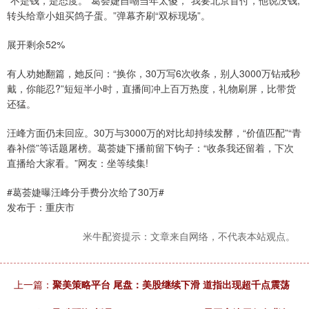
“不是钱，是态度。”葛荟婕自嘲当年太傻，“我要北京首付，他说没钱;
转头给章小姐买鸽子蛋。”弹幕齐刷“双标现场”。
展开剩余52%
有人劝她翻篇，她反问：“换你，30万写6次收条，别人3000万钻戒秒
戴，你能忍?”短短半小时，直播间冲上百万热度，礼物刷屏，比带货
还猛。
汪峰方面仍未回应。30万与3000万的对比却持续发酵，“价值匹配”“青
春补偿”等话题屠榜。葛荟婕下播前留下钩子：“收条我还留着，下次
直播给大家看。”网友：坐等续集!
#葛荟婕曝汪峰分手费分次给了30万#
发布于：重庆市
米牛配资提示：文章来自网络，不代表本站观点。
上一篇：
聚美策略平台 尾盘：美股继续下滑 道指出现超千点震荡