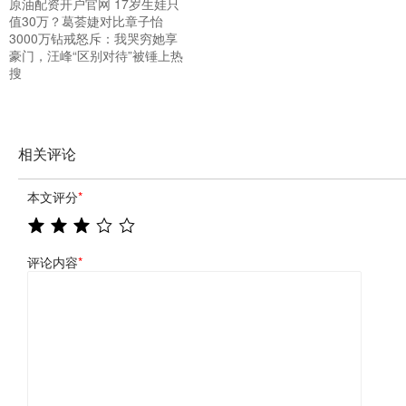
原油配资开户官网 17岁生娃只
值30万？葛荟婕对比章子怡
3000万钻戒怒斥：我哭穷她享
豪门，汪峰“区别对待”被锤上热
搜
相关评论
本文评分
*
评论内容
*