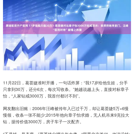
11月22日，葛荟婕准时开播，一句话炸屏：“我17岁给他生娃，分手
只拿到30万，还分6次，每次写收条。”她越说越上头，直接对标章子
怡，“人家钻戒3000万，我首付都讨不到”。
网友翻出旧账：2006年汪峰被传年入已过千万，却让葛荟婕5万×6慢
慢领，收条一张不能少;2015年他向章子怡求婚，无人机吊来9克拉大
钻，据传价值3000万，房子车子一次配齐。