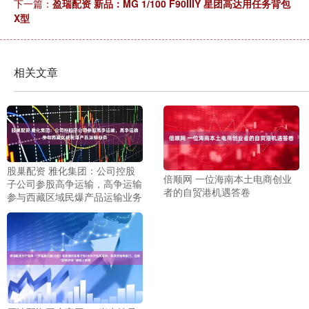
下一篇：
盈瑞配资 新品：MG 1/100 F90IIIY 星团高达用任务背包
X型
相关文章
股巢配资 雅化集团：公司控股
倍顺网 一位海南本土电商创业
子公司参股高争运输，高争运输
者的自贸港机遇答卷
参与西藏区域民爆产品运输业务