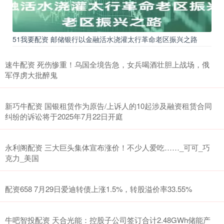
51我要配资 邮储银行以金融活水浇灌太行革命老区振兴之路
速牛配资 死伤惨重！乌国全境告急，女兵喝酒壮胆上战场，俄
军俘虏大批醉鬼
新巧牛配资 国银租赁作为原告/上诉人的10起涉及融资租赁合同
纠纷的诉讼将于2025年7月22日开庭
永利阁配资 三大巨头集体宣布涨价！不少人爱吃……_可可_巧
克力_美国
配资658 7月29日爱迪转债上涨1.5%，转股溢价率33.55%
牛吧智投配资 天合光能：控股子公司签订合计2.48GWh储能产