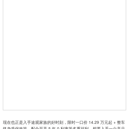
现在也正是入手途观家族的好时刻，限时一口价 14.29 万元起 + 整车
终身质保政策，配合至高 5 年 0 利率等多重福利，想要入手一台高品