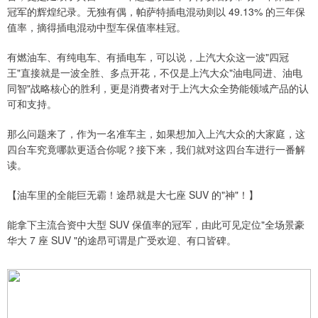
冠军的辉煌纪录。无独有偶，帕萨特插电混动则以 49.13% 的三年保
值率，摘得插电混动中型车保值率桂冠。
有燃油车、有纯电车、有插电车，可以说，上汽大众这一波"四冠
王"直接就是一波全胜、多点开花，不仅是上汽大众"油电同进、油电
同智"战略核心的胜利，更是消费者对于上汽大众全势能领域产品的认
可和支持。
那么问题来了，作为一名准车主，如果想加入上汽大众的大家庭，这
四台车究竟哪款更适合你呢？接下来，我们就对这四台车进行一番解
读。
【油车里的全能巨无霸！途昂就是大七座 SUV 的"神"！】
能拿下主流合资中大型 SUV 保值率的冠军，由此可见定位"全场景豪
华大 7 座 SUV "的途昂可谓是广受欢迎、有口皆碑。