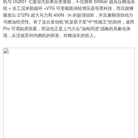
机与 DQ501 七速湿式双离合变速箱，不仅拥有 500bar 超高压燃油系
统 + 全工况米勒循环 +VTG 可变截面涡轮增压器等黑科技，而且能够
爆发出 272Ps 超大马力和 400N · m 的超强扭矩，并且兼顾强劲动力
与燃油经济性。有了这台发动机"机皇双子星"中"性能王"的加持，途昂
Pro 可谓如虎添翼，而这也正是上汽大众"油电同进"战略的具象化体
现，从没放弃对内燃机的研发、对燃油车的投入。