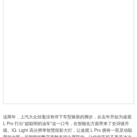
这两年，上汽大众丝毫没有停下车型焕新的脚步，从去年开始为途观
L Pro 打出"超聪明的油车"这一口号，在智能化方面带来了史诗级升
级。IQ. Light 高分辨率智慧投影大灯，让途观 L Pro 拥有一双灵动聪
慧的大眼；超智能的数字座舱支持六屏联动，让你的车机不再是冰冷