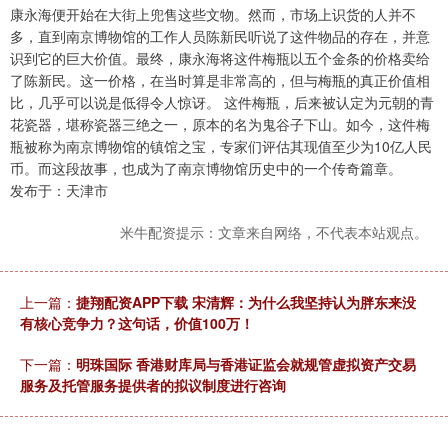
康永海便开始在大街上兜售这些文物。然而，市场上识货的人并不
多，直到南京博物馆的工作人员陈新民听说了这件物品的存在，并意
识到它的巨大价值。最终，康永海将这件梅瓶以五个金条的价格卖给
了陈新民。这一价格，在当时算是非常高的，但与梅瓶的真正价值相
比，几乎可以说是低得令人惊讶。 这件梅瓶，后来被认定为元朝的青
花瓷器，堪称瓷器三绝之一，原本的名为鬼谷子下山。如今，这件梅
瓶被称为南京博物馆的镇馆之宝，专家们评估其现值至少为10亿人民
币。而这段故事，也成为了南京博物馆历史中的一个传奇篇章。
发布于：天津市
米牛配资提示：文章来自网络，不代表本站观点。
上一篇：
捷翔配资APP下载 宋清辉：为什么我坚持认为胖东来没
有核心竞争力？这句话，价值100万！
下一篇：
明珠国际 香港财库局与香港证监会就规管虚拟资产交易
服务及托管服务提供者的拟议制度进行咨询