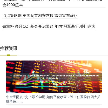
会4000点吗
点点策略网 英国副首相安杰拉·雷纳宣布辞职
钱掌柜 多只QDII基金开启限购 年内“冠军基”已关门谢客
推荐资讯
牛金宝配资 “史上最长学期”如何平稳收官？班主任要扮好四大关
键角色……