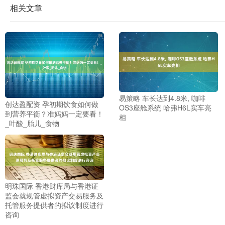
相关文章
易策略 车长达到4.8米, 咖啡
创达盈配资 孕初期饮食如何做
OS3座舱系统 哈弗H6L实车亮
到营养平衡？准妈妈一定要看！
相
_叶酸_胎儿_食物
明珠国际 香港财库局与香港证
监会就规管虚拟资产交易服务及
托管服务提供者的拟议制度进行
咨询