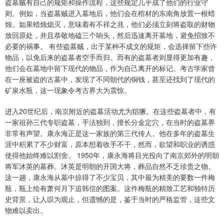
盗墓贼有自己的规矩和操作流程，这些规定几乎成了他们的行业守
则。例如，当盗墓贼进入墓地后，他们会在棺材的东南角放置一根蜡
烛。如果蜡烛熄灭，意味着有不祥之兆，他们必须立刻将盗取的财物
放回原处，并且恭敬地磕三个响头，然后迅速离开墓地，避免招致不
必要的祸事。 有些盗墓贼，出于某种不成文的规矩，会选择留下些许
物品，以免后来的盗墓者空手而归。而有的盗墓者则显得更加有趣，
他们会在墓地中留下现代的物品，作为自己离开的标记。考古学家曾
在一座被盗的古墓中，发现了不同朝代的铜钱，甚至还找到了现代的
矿泉水瓶，这一现象令考古界大为震惊。
进入20世纪后，南京附近的盗墓活动尤为猖獗。在这些盗墓者中，有
一家祖孙三代专职盗墓，手法独到，擅长分金定穴，在当时的盗墓界
非常有声望。康永海正是这一家族的第三代传人。他在多年的盗墓生
涯中积累了不少财富，原本想着收手不干，然而，欲望和职业的诱惑
使得他始终难以割舍。 1950年，康永海将目光投向了南京郊外的明朝
将军沐英的墓葬。沐英是明朝的开国大将，葬品自然不乏珍贵之物。
这一趟，康永海从墓中掠得了不少宝贝，其中最为精美的要数一件梅
瓶，瓶上绘有萧何月下追韩信的图案。这件梅瓶的精致工艺和独特历
史背景，让人叹为观止，但遗憾的是，鉴于当时的严格监管，这些文
物难以卖出。