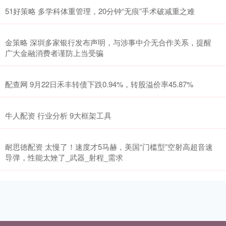
51好策略 多学科体重管理，20分钟“无痕”手术破减重之难
金策略 深圳多家银行发布声明，与涉事中介无合作关系，提醒
广大金融消费者谨防上当受骗
配查网 9月22日禾丰转债下跌0.94%，转股溢价率45.87%
牛人配资 行业分析 9大框架工具
耐思徳配资 太慢了！速度才5马赫，美国“门槛型”空射高超音速
导弹，性能太矬了_武器_射程_需求